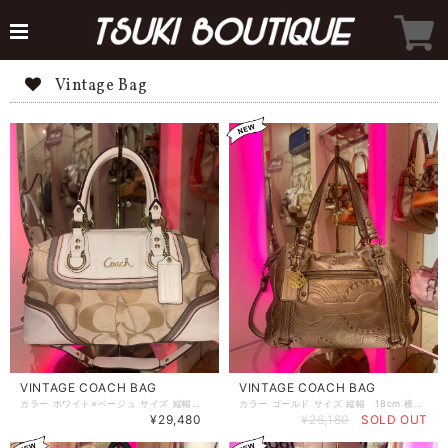
Vintage Bag
VINTAGE COACH BAG
VINTAGE COACH BAG
カラー ホワイト×ベージュ サイズ 縦幅 18cm 横幅 32cm マチ幅 10cm ショルダーストラップ取り外し可能
カラー ゴールド サイズ 縦幅 18cm 横幅 32cm マチ幅 10cm
¥29,480
¥26,180
SOLD OUT