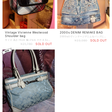
Vintage Vivienne Westwood
2000s DENIM REMAKE BAG
Shoulder bag
2000sのヴィンテージデニムをバッグにリメイク たっぷりマチありだから使い易さも◎ サイズ 高さ:32cm 幅:42cm マチ:17cm 持ち手:90cm
サイズ 高さ:15cm 幅:21cm マチ:4.5cm 持ち手:120cm ヴィヴィアンウエストウッド
¥23,980
SOLD OUT
¥21,780
SOLD OUT