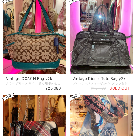
Vintage COACH Bag y2k
Vintage Diesel Tote Bag y2k
カラー グリーン サイズ 横の1番長いところ 45センチ 横の1番短いところ 29センチ 縦 23.5センチ 持ち手 23.5センチ まちの縦 14.5センチ まちの横 40.5センチ
ヴィンテージ ディーゼルバッグ タグ付き カラー ブラウン
¥25,080
¥18,480
SOLD OUT