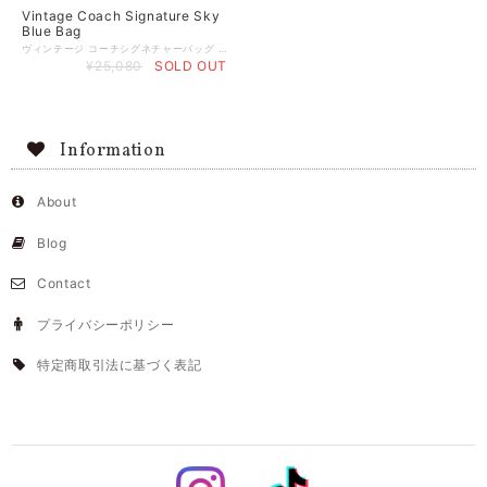
Vintage Coach Signature Sky
Blue Bag
ヴィンテージ コーチシグネチャーバッグ 爽やかなブルー×ホワイトのコンビネーションはこれからの季節にぴったり マチもありコンパクトだけどたっぷりお荷物入れて頂ける、1番人気サイズ カラー ブルー サイズ 縦:20cm 横:29cm マチ:12cm 持ち手長さ:39cm オールドコーチ
¥25,080
SOLD OUT
Information
About
Blog
Contact
プライバシーポリシー
特定商取引法に基づく表記