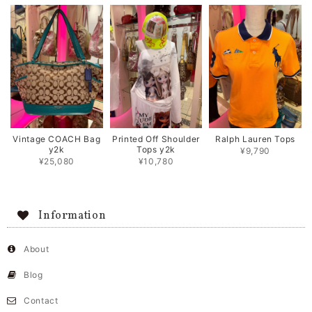
Vintage COACH Bag
Printed Off Shoulder
Ralph Lauren Tops
y2k
Tops y2k
¥9,790
¥25,080
¥10,780
Information
About
Blog
Contact