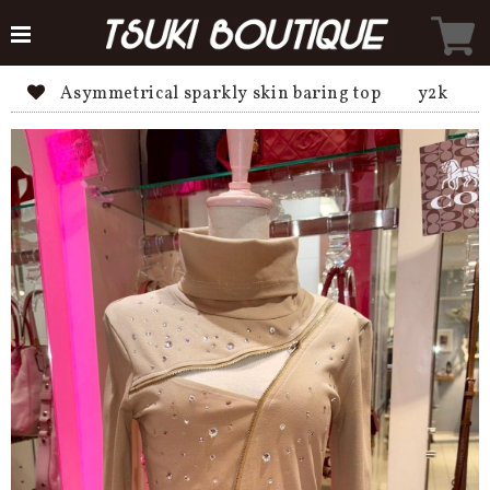
Asymmetrical sparkly skin baring top y2k