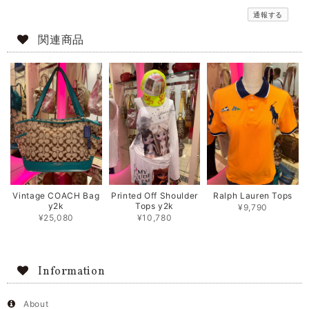
通報する
関連商品
Vintage COACH Bag
Printed Off Shoulder
Ralph Lauren Tops
y2k
Tops y2k
¥9,790
¥25,080
¥10,780
Information
About