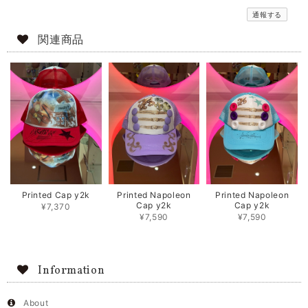
通報する
関連商品
Printed Cap y2k
Printed Napoleon
Printed Napoleon
Cap y2k
Cap y2k
¥7,370
¥7,590
¥7,590
Information
About